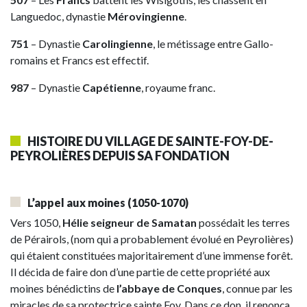
Languedoc, dynastie
Mérovingienne
.
751
– Dynastie
Carolingienne
, le métissage entre Gallo-
romains et Francs est effectif.
987
– Dynastie
Capétienne
, royaume franc.
HISTOIRE DU VILLAGE DE SAINTE-FOY-DE-
PEYROLIÈRES DEPUIS SA FONDATION
L’appel aux moines
(1050-1070)
Vers 1050,
Hélie seigneur de Samatan
possédait les terres
de Pérairols, (nom qui a probablement évolué en Peyrolières)
qui étaient constituées majoritairement d’une immense forêt.
Il décida de faire don d’une partie de cette propriété aux
moines bénédictins de
l’abbaye de Conques
, connue par les
miracles de sa protectrice sainte Foy. Dans ce don, il renonça