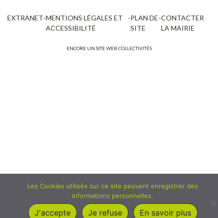
EXTRANET
-
MENTIONS LÉGALES ET
-
PLAN DE
-
CONTACTER
ACCESSIBILITÉ
SITE
LA MAIRIE
ENCORE UN SITE
WEB COLLECTIVITÉS
Les Cookies utilisés sur ce site peuvent enregistrer des
informations personnelles.
J'accepte
Je refuse
En savoir plus