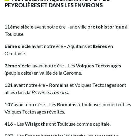
PEYROLIÈRES ET DANS LES ENVIRONS
11ème siècle
avant notre ère – une ville
protohistorique
à
Toulouse.
6ème siècle
avant notre ère – Aquitains et
Ibères
en
Occitanie.
3ème siècle
avant notre ère – Les
Volques Tectosages
(peuple celte) en vallée de la Garonne.
121
avant notre ère –
Romains
et Volques Tectosages sont
alliés dans la
Provincia romana.
107
avant notre ère – Les
Romains
à Toulouse soumettent les
Volques Tectosages révoltés.
416
– Les
Wisigoths
ont Toulouse comme capitale.
507
– Les
Francs
battent les Wisigoths, les chassent en