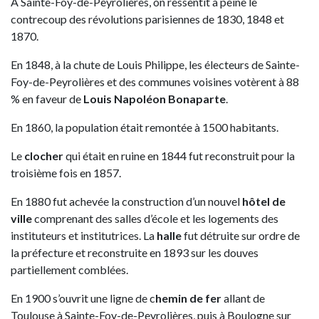
A Sainte-Foy-de-Peyrolières, on ressentit à peine le
contrecoup des révolutions parisiennes de 1830, 1848 et
1870.
En 1848, à la chute de Louis Philippe, les électeurs de Sainte-
Foy-de-Peyrolières et des communes voisines votèrent à 88
% en faveur de
Louis Napoléon Bonaparte
.
En 1860, la population était remontée à 1500 habitants.
Le
clocher
qui était en ruine en 1844 fut reconstruit pour la
troisième fois en 1857.
En 1880 fut achevée la construction d’un nouvel
hôtel de
ville
comprenant des salles d’école et les logements des
instituteurs et institutrices. La
halle
fut détruite sur ordre de
la préfecture et reconstruite en 1893 sur les douves
partiellement comblées.
En 1900 s’ouvrit une ligne de c
hemin de fer
allant de
Toulouse à Sainte-Foy-de-Peyrolières, puis à Boulogne sur