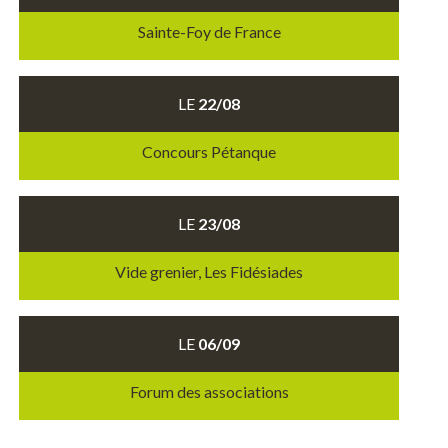
Sainte-Foy de France
LE
22/08
Concours Pétanque
LE
23/08
Vide grenier, Les Fidésiades
LE
06/09
Forum des associations