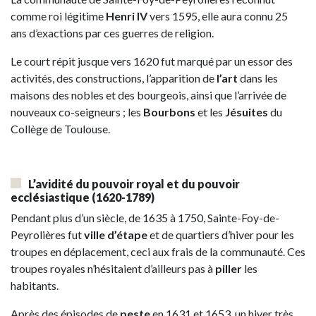
comme roi légitime
Henri IV
vers 1595, elle aura connu 25
ans d’exactions par ces guerres de religion.
Le court répit jusque vers 1620 fut marqué par un essor des
activités, des constructions, l’apparition de
l’art
dans les
maisons des nobles et des bourgeois, ainsi que l’arrivée de
nouveaux co-seigneurs ; les
Bourbons
et les
Jésuites
du
Collège de Toulouse.
L’avidité du pouvoir royal et du pouvoir
ecclésiastique
(1620-1789)
Pendant plus d’un siècle, de 1635 à 1750, Sainte-Foy-de-
Peyrolières fut
ville d’étape
et de quartiers d’hiver pour les
troupes en déplacement, ceci aux frais de la communauté. Ces
troupes royales n’hésitaient d’ailleurs pas à
piller
les
habitants.
Après des épisodes de
peste
en 1631 et 1653, un hiver très