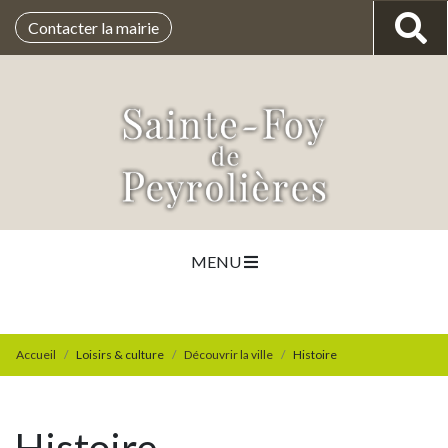
Contacter la mairie
MENU
Accueil
Loisirs & culture
Découvrir la ville
Histoire