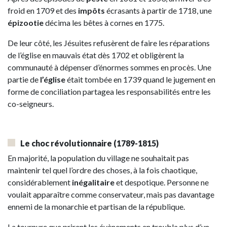
froid en 1709 et des
impôts
écrasants à partir de 1718, une
épizootie
décima les bêtes à cornes en 1775.
De leur côté, les Jésuites refusèrent de faire les réparations
de l’église en mauvais état dès 1702 et obligèrent la
communauté à dépenser d’énormes sommes en procès. Une
partie de
l’église
était tombée en 1739 quand le jugement en
forme de conciliation partagea les responsabilités entre les
co-seigneurs.
Le choc révolutionnaire
(1789-1815)
En majorité, la population du village ne souhaitait pas
maintenir tel quel l’ordre des choses, à la fois chaotique,
considérablement
inégalitaire
et despotique. Personne ne
voulait apparaître comme conservateur, mais pas davantage
ennemi de la monarchie et partisan de la république.
La tournure que prirent les évènements en troubla plus d’un.