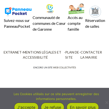
Communauté de
Accès au
Suivez-nous sur
Réservation
communes de Cœur
compte
PanneauPocket
de salles
de Garonne
famille
EXTRANET
-
MENTIONS LÉGALES ET
-
PLAN DE
-
CONTACTER
ACCESSIBILITÉ
SITE
LA MAIRIE
ENCORE UN SITE
WEB COLLECTIVITÉS
Les Cookies utilisés sur ce site peuvent enregistrer des
informations personnelles.
J'accepte
Je refuse
En savoir plus