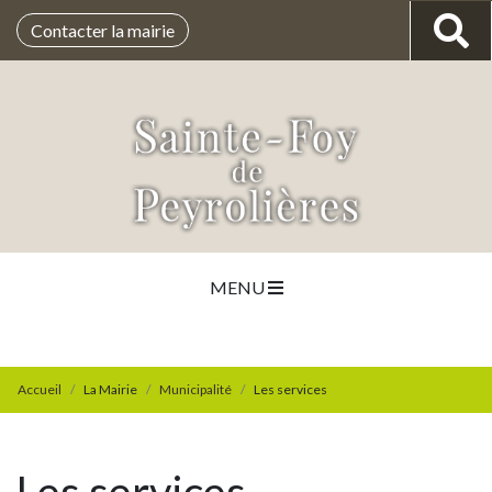
Contacter la mairie
MENU
Accueil
La Mairie
Municipalité
Les services