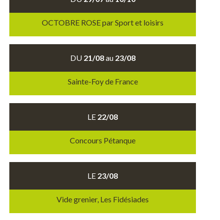
OCTOBRE ROSE par Sport et loisirs
DU
21/08
au
23/08
Sainte-Foy de France
LE
22/08
Concours Pétanque
LE
23/08
Vide grenier, Les Fidésiades