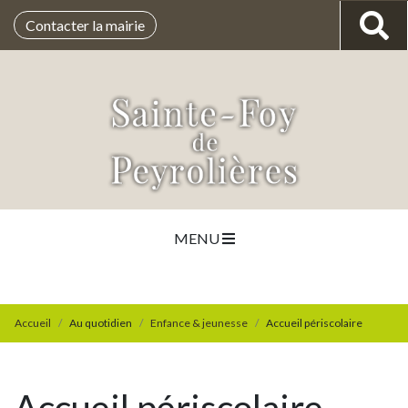
Contacter la mairie
MENU
Accueil
Au quotidien
Enfance & jeunesse
Accueil périscolaire