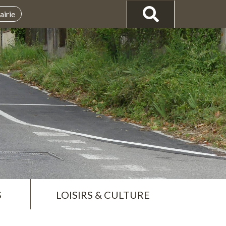
airie
S
LOISIRS & CULTURE