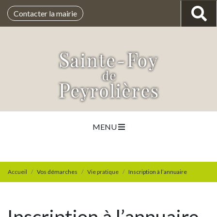
Contacter la mairie
MENU
Accueil
Vos démarches
Vie pratique
Inscription à l’annuaire