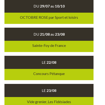
DU
29/07
au
10/10
OCTOBRE ROSE par Sport et loisirs
DU
21/08
au
23/08
Sainte-Foy de France
LE
22/08
Concours Pétanque
LE
23/08
Vide grenier, Les Fidésiades