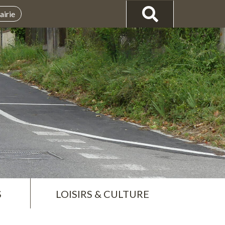
airie
S
LOISIRS & CULTURE