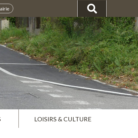
airie
S
LOISIRS & CULTURE