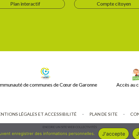
Plan interactif
Compte citoyen
mmunauté de communes de Cœur de Garonne
Accès au c
NTIONS LÉGALES ET ACCESSIBILITÉ
-
PLAN DE SITE
-
CON
ENCORE UN SITE
WEB COLLECTIVITÉS
J'accepte
J
euvent enregistrer des informations personnelles.