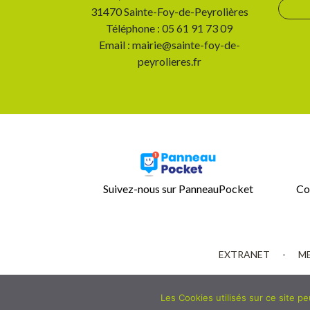
31470 Sainte-Foy-de-Peyrolières
Téléphone : 05 61 91 73 09
Email : mairie@sainte-foy-de-
peyrolieres.fr
Suivez-nous sur PanneauPocket
Co
EXTRANET
-
ME
Les Cookies utilisés sur ce site p