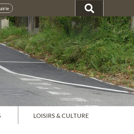
airie
S
LOISIRS & CULTURE