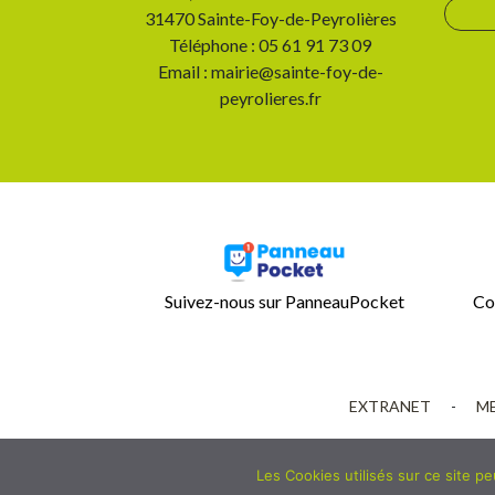
31470 Sainte-Foy-de-Peyrolières
Téléphone : 05 61 91 73 09
Email : mairie@sainte-foy-de-
peyrolieres.fr
Suivez-nous sur PanneauPocket
Co
EXTRANET
-
ME
Les Cookies utilisés sur ce site p