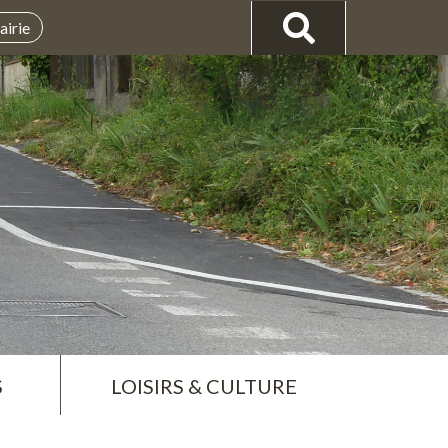
airie
S
LOISIRS & CULTURE