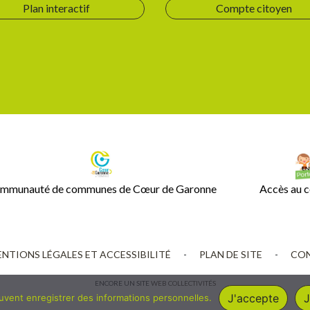
Plan interactif
Compte citoyen
mmunauté de communes de Cœur de Garonne
Accès au c
NTIONS LÉGALES ET ACCESSIBILITÉ
-
PLAN DE SITE
-
CON
ENCORE UN SITE
WEB COLLECTIVITÉS
J'accepte
J
euvent enregistrer des informations personnelles.