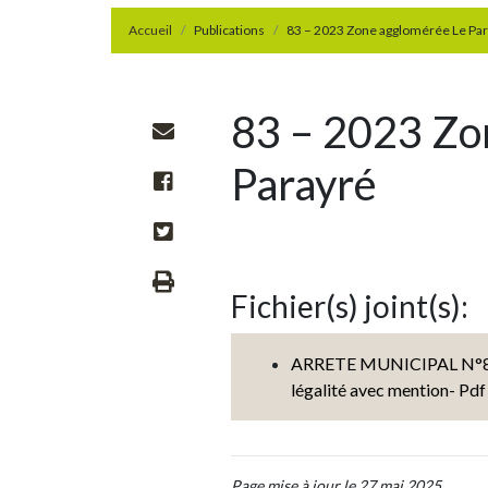
Accueil
Publications
83 – 2023 Zone agglomérée Le Pa
83 – 2023 Zo
Parayré
Fichier(s) joint(s):
ARRETE MUNICIPAL N°83 -
légalité avec mention- Pdf
Page mise à jour le 27 mai 2025