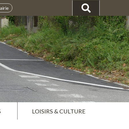
airie
S
LOISIRS & CULTURE