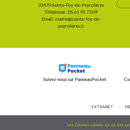
31470 Sainte-Foy-de-Peyrolières
Téléphone : 05 61 91 73 09
Email : mairie@sainte-foy-de-
peyrolieres.fr
Suivez-nous sur PanneauPocket
Co
EXTRANET
-
ME
Les Cookies utilisés sur ce site p