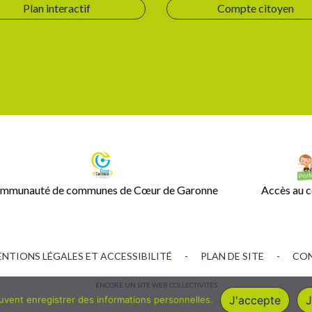
Plan interactif
Compte citoyen
mmunauté de communes de Cœur de Garonne
Accès au c
NTIONS LÉGALES ET ACCESSIBILITÉ
-
PLAN DE SITE
-
CON
ENCORE UN SITE
WEB COLLECTIVITÉS
J'accepte
J
euvent enregistrer des informations personnelles.