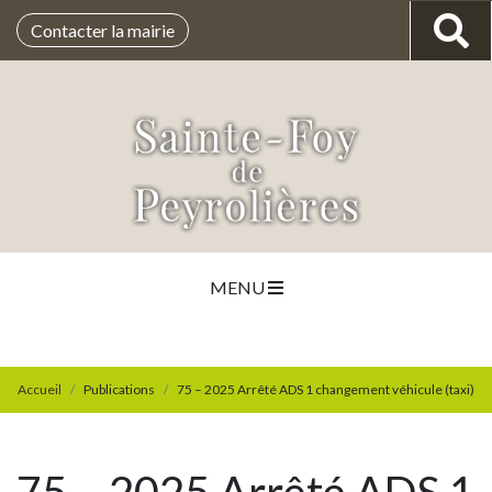
Contacter la mairie
MENU
Accueil
Publications
75 – 2025 Arrêté ADS 1 changement véhicule (taxi)