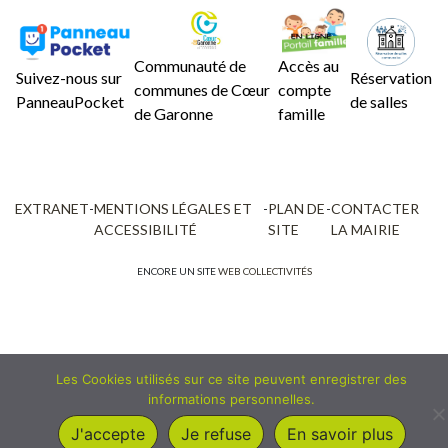
Communauté de
Accès au
Suivez-nous sur
Réservation
communes de Cœur
compte
PanneauPocket
de salles
de Garonne
famille
EXTRANET
-
MENTIONS LÉGALES ET
-
PLAN DE
-
CONTACTER
ACCESSIBILITÉ
SITE
LA MAIRIE
ENCORE UN SITE
WEB COLLECTIVITÉS
Les Cookies utilisés sur ce site peuvent enregistrer des
informations personnelles.
J'accepte
Je refuse
En savoir plus