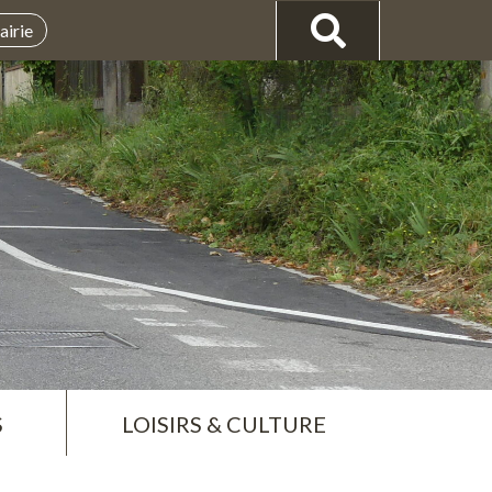
airie
S
LOISIRS & CULTURE