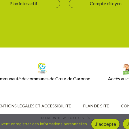
Plan interactif
Compte citoyen
mmunauté de communes de Cœur de Garonne
Accès au c
NTIONS LÉGALES ET ACCESSIBILITÉ
-
PLAN DE SITE
-
CON
ENCORE UN SITE
WEB COLLECTIVITÉS
J'accepte
J
euvent enregistrer des informations personnelles.