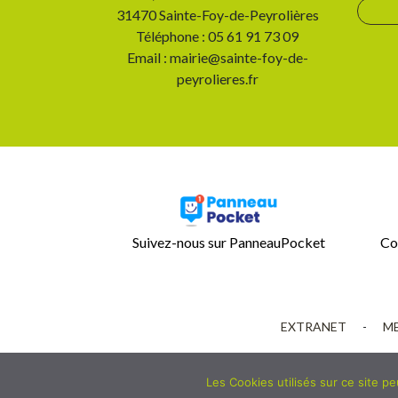
31470 Sainte-Foy-de-Peyrolières
Téléphone : 05 61 91 73 09
Email : mairie@sainte-foy-de-
peyrolieres.fr
Suivez-nous sur PanneauPocket
Co
EXTRANET
-
ME
Les Cookies utilisés sur ce site p