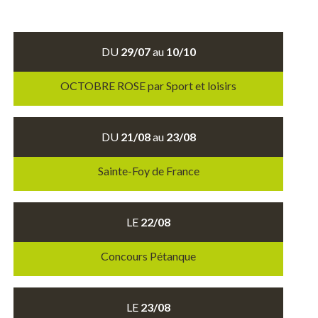
DU
29/07
au
10/10
OCTOBRE ROSE par Sport et loisirs
DU
21/08
au
23/08
Sainte-Foy de France
LE
22/08
Concours Pétanque
LE
23/08