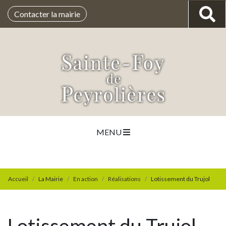
Contacter la mairie
MENU
Accueil
La Mairie
En action
Réalisations
Lotissement du Trujol