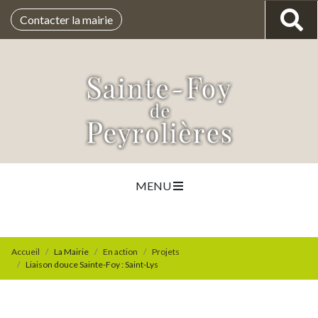
Contacter la mairie
MENU
Accueil
La Mairie
En action
Projets
Liaison douce Sainte-Foy : Saint-Lys