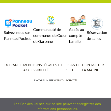
Communauté de
Accès au
Suivez-nous sur
Réservation
communes de Cœur
compte
PanneauPocket
de salles
de Garonne
famille
EXTRANET
-
MENTIONS LÉGALES ET
-
PLAN DE
-
CONTACTER
ACCESSIBILITÉ
SITE
LA MAIRIE
ENCORE UN SITE
WEB COLLECTIVITÉS
Les Cookies utilisés sur ce site peuvent enregistrer des
informations personnelles.