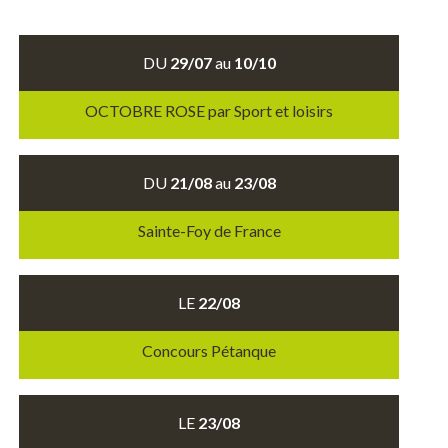
DU
29/07
au
10/10
OCTOBRE ROSE par Sport et loisirs
DU
21/08
au
23/08
Sainte-Foy de France
LE
22/08
Concours Pétanque
LE
23/08