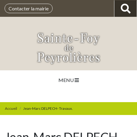
Contacter la mairie
MENU
Accueil
Jean-Marc DELPECH- Travaux.