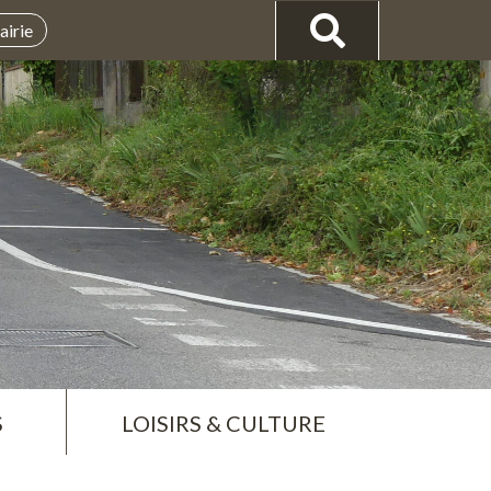
airie
S
LOISIRS & CULTURE