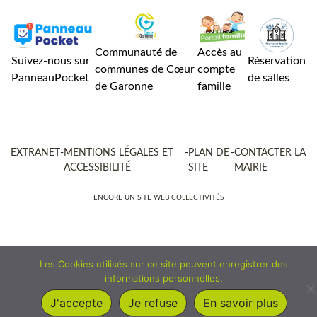
Communauté de
Accès au
Suivez-nous sur
Réservation
communes de Cœur
compte
PanneauPocket
de salles
de Garonne
famille
EXTRANET
-
MENTIONS LÉGALES ET
-
PLAN DE
-
CONTACTER LA
ACCESSIBILITÉ
SITE
MAIRIE
ENCORE UN SITE
WEB COLLECTIVITÉS
Les Cookies utilisés sur ce site peuvent enregistrer des
informations personnelles.
J'accepte
Je refuse
En savoir plus