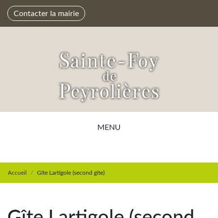
Contacter la mairie
MENU
Accueil
Gîte Lartigole (second gîte)