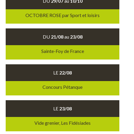
DU
29/07
au
10/10
OCTOBRE ROSE par Sport et loisirs
DU
21/08
au
23/08
Sainte-Foy de France
LE
22/08
Concours Pétanque
LE
23/08
Vide grenier, Les Fidésiades