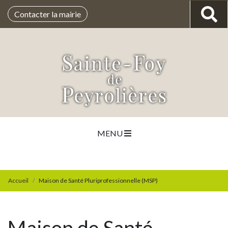
Contacter la mairie
MENU
Accueil
Maison de Santé Pluriprofessionnelle (MSP)