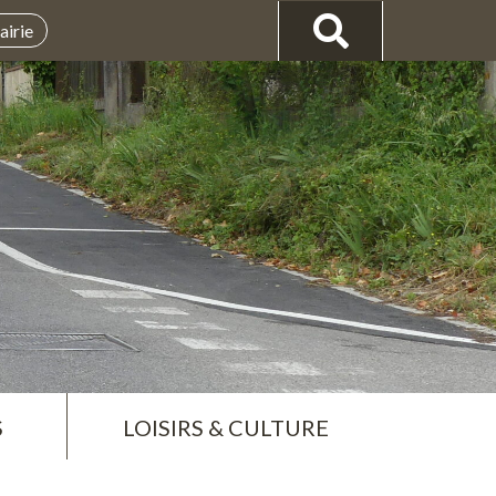
airie
S
LOISIRS & CULTURE