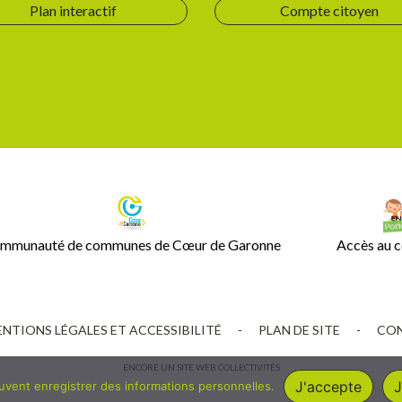
Plan interactif
Compte citoyen
mmunauté de communes de Cœur de Garonne
Accès au c
NTIONS LÉGALES ET ACCESSIBILITÉ
-
PLAN DE SITE
-
CON
ENCORE UN SITE
WEB COLLECTIVITÉS
J'accepte
J
euvent enregistrer des informations personnelles.