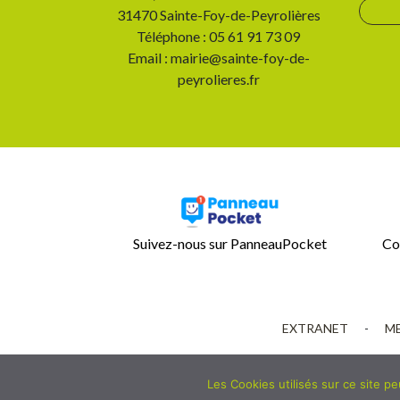
31470 Sainte-Foy-de-Peyrolières
Téléphone : 05 61 91 73 09
Email : mairie@sainte-foy-de-
peyrolieres.fr
Suivez-nous sur PanneauPocket
Co
EXTRANET
-
ME
Les Cookies utilisés sur ce site p