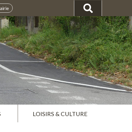
airie
S
LOISIRS & CULTURE