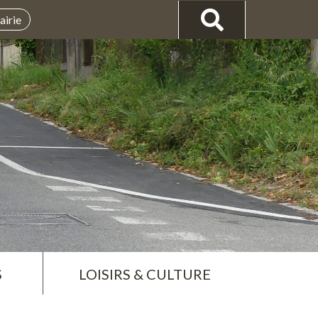
airie
S
LOISIRS & CULTURE