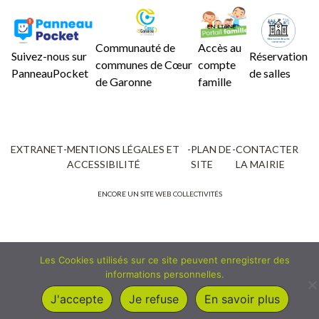
Communauté de
Accès au
Suivez-nous sur
Réservation
communes de Cœur
compte
PanneauPocket
de salles
de Garonne
famille
EXTRANET
-
MENTIONS LÉGALES ET
-
PLAN DE
-
CONTACTER
ACCESSIBILITÉ
SITE
LA MAIRIE
ENCORE UN SITE
WEB COLLECTIVITÉS
Les Cookies utilisés sur ce site peuvent enregistrer des
informations personnelles.
J'accepte
Je refuse
En savoir plus