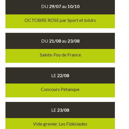
DU
29/07
au
10/10
OCTOBRE ROSE par Sport et loisirs
DU
21/08
au
23/08
Sainte-Foy de France
LE
22/08
Concours Pétanque
LE
23/08
Vide grenier, Les Fidésiades