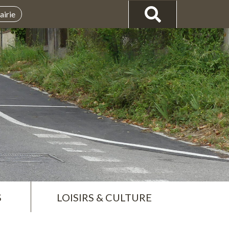
airie
S
LOISIRS & CULTURE