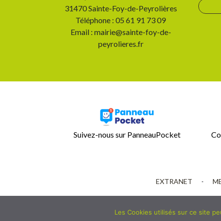
31470 Sainte-Foy-de-Peyrolières
Téléphone : 05 61 91 73 09
Email : mairie@sainte-foy-de-
peyrolieres.fr
Suivez-nous sur PanneauPocket
Co
EXTRANET
-
ME
Les Cookies utilisés sur ce site p