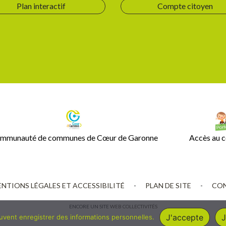
Plan interactif
Compte citoyen
mmunauté de communes de Cœur de Garonne
Accès au c
NTIONS LÉGALES ET ACCESSIBILITÉ
-
PLAN DE SITE
-
CON
ENCORE UN SITE
WEB COLLECTIVITÉS
J'accepte
J
euvent enregistrer des informations personnelles.