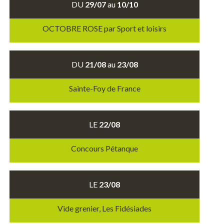
DU
29/07
au
10/10
OCTOBRE ROSE par Sport et loisirs
DU
21/08
au
23/08
Sainte-Foy de France
LE
22/08
Concours Pétanque
LE
23/08
Vide grenier, Les Fidésiades