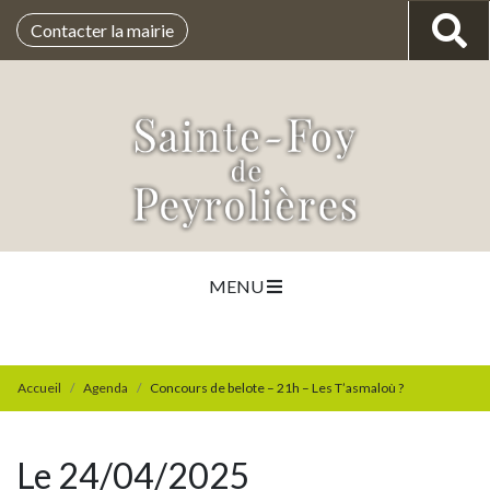
Contacter la mairie
MENU
Accueil
Agenda
Concours de belote – 21h – Les T’asmaloù ?
Le 24/04/2025