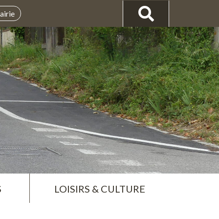
airie
S
LOISIRS & CULTURE