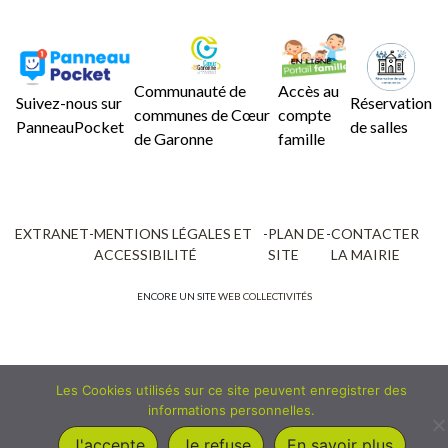
Communauté de
Accès au
Suivez-nous sur
Réservation
communes de Cœur
compte
PanneauPocket
de salles
de Garonne
famille
EXTRANET
-
MENTIONS LÉGALES ET
-
PLAN DE
-
CONTACTER
ACCESSIBILITÉ
SITE
LA MAIRIE
ENCORE UN SITE
WEB COLLECTIVITÉS
Les Cookies utilisés sur ce site peuvent enregistrer des
informations personnelles.
J'accepte
Je refuse
En savoir plus