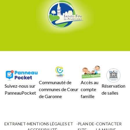
Communauté de
Accès au
Suivez-nous sur
Réservation
communes de Cœur
compte
PanneauPocket
de salles
de Garonne
famille
EXTRANET
-
MENTIONS LÉGALES ET
-
PLAN DE
-
CONTACTER
ACCESSIBILITÉ
SITE
LA MAIRIE