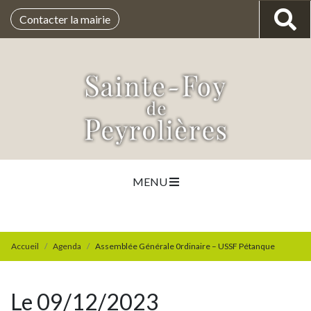
Contacter la mairie
MENU
Accueil
Agenda
Assemblée Générale 0rdinaire – USSF Pétanque
Le 09/12/2023