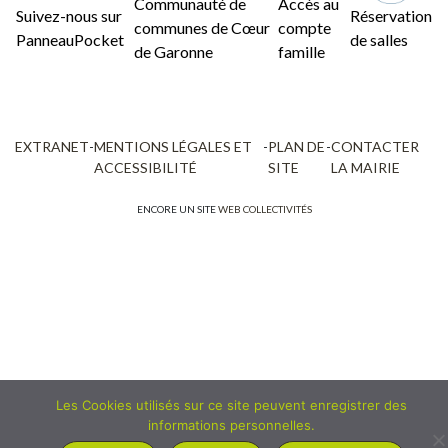
Communauté de
Accès au
Suivez-nous sur
Réservation
communes de Cœur
compte
PanneauPocket
de salles
de Garonne
famille
EXTRANET
-
MENTIONS LÉGALES ET
-
PLAN DE
-
CONTACTER
ACCESSIBILITÉ
SITE
LA MAIRIE
ENCORE UN SITE
WEB COLLECTIVITÉS
Les Cookies utilisés sur ce site peuvent enregistrer des
informations personnelles.