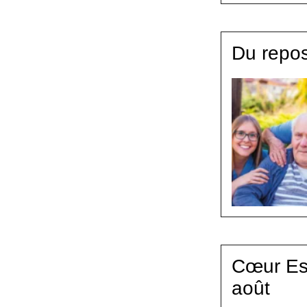
Du repos
Cœur Est
août