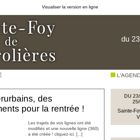
Visualiser la version en ligne
du 23
É
L'AGEN
DU 23/
erurbains, des
25/
nts pour la rentrée !
Sainte-Fo
V
Les trajets de vos lignes ont été
modifiés et une nouvelle ligne (360)
a été créée ! cliquez-ici. [...]