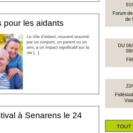
01/
Forum de
de 
 pour les aidants
Le rôle d’aidant, souvent assumé
par un conjoint, un parent ou un
DU 06/
ami, a un impact significatif sur la
08/
vie [...]
Fêt
22/
Fidésia
Vid
ival à Senarens le 24
TOUT 