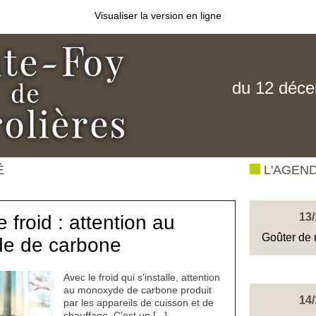
Visualiser la version en ligne
du 12 déc
É
L'AGEN
13/
 froid : attention au
Goûter de 
e de carbone
Avec le froid qui s'installe, attention
au monoxyde de carbone produit
14/
par les appareils de cuisson et de
chauffage. C'est un [...]