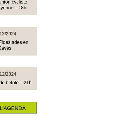
union cycliste
foyenne – 18h
12/2024
idésiades en
Savès
12/2024
de belote – 21h
L'AGENDA