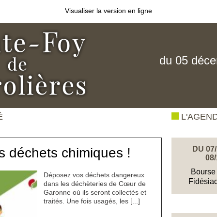
Visualiser la version en ligne
du 05 déc
É
L'AGEN
DU 07/
es déchets chimiques !
08/
Bourse 
Déposez vos déchets dangereux
Fidésia
dans les déchèteries de Cœur de
Garonne où ils seront collectés et
traités. Une fois usagés, les [...]