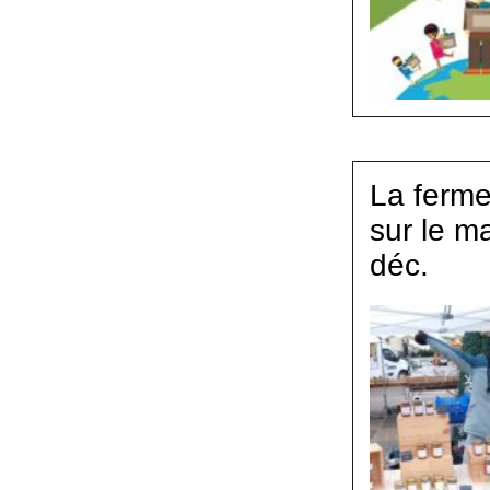
La ferme
sur le m
déc.