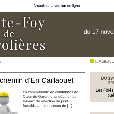
Visualiser la version en ligne
du 17 nov
É
L'AGEN
DU 19/
chemin d’En Caillaouet
20
Les Fidés
La communauté de communes de
pué
Cœur de Garonne va débuter les
travaux de réfection du pont
franchissant le ruisseau de [...]